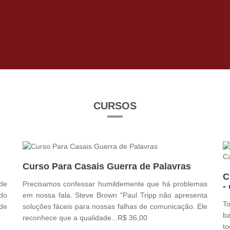
CURSOS
Curso Para Casais Guerra de Palavras
C
de
Precisamos confessar humildemente que há problemas
-
 do
em nossa fala. Steve Brown "Paul Tripp não apresenta
T
 de
soluções fáceis para nossas falhas de comunicação. Ele
ba
reconhece que a qualidade...R$ 36,00
t